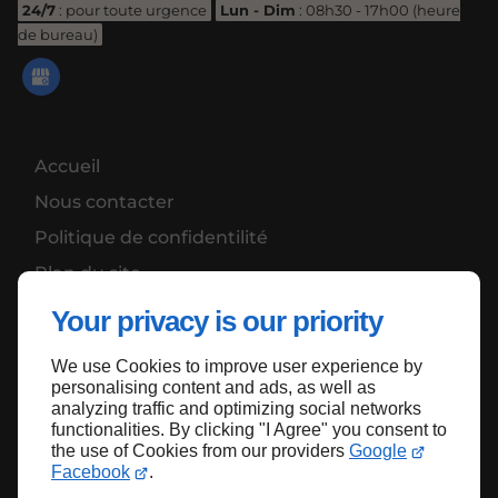
24/7
: pour toute urgence
Lun - Dim
: 08h30 - 17h00 (heure
de bureau)
Accueil
Nous contacter
Politique de confidentilité
Plan du site
Your privacy is our priority
We use Cookies to improve user experience by
Haut de page
personalising content and ads, as well as
analyzing traffic and optimizing social networks
functionalities. By clicking "I Agree" you consent to
the use of Cookies from our providers
Google
Facebook
.