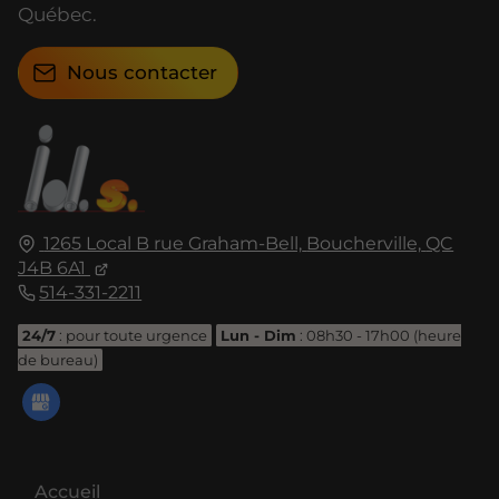
Québec.
Nous contacter
1265 Local B rue Graham-Bell,
Boucherville,
QC
J4B 6A1
514-331-2211
24/7
: pour toute urgence
Lun - Dim
: 08h30 - 17h00 (heure
de bureau)
Accueil