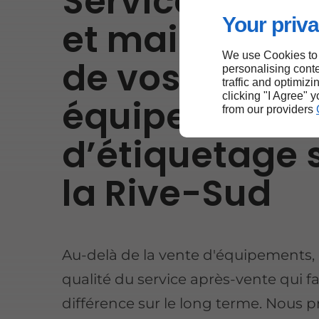
Service compl
Your priva
et maintenan
We use Cookies to
de vos
personalising conte
traffic and optimizi
clicking "I Agree" 
équipements
from our providers
d’étiquetage 
la Rive-Sud
Au-delà de la vente d'équipements, c
qualité du service après-vente qui fai
différence sur le long terme. Nous 