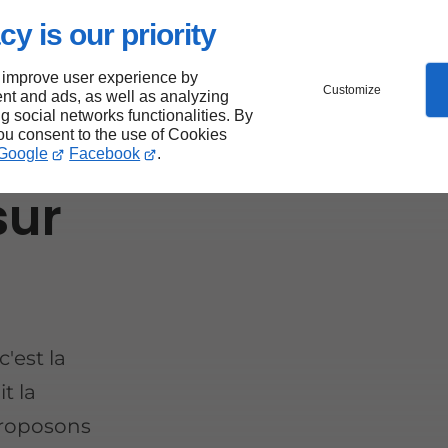
et
cy is our priority
ce
 improve user experience by
Customize
nt and ads, as well as analyzing
ng social networks functionalities. By
you consent to the use of Cookies
Google
Facebook
.
sur
'est la
t la
proposons