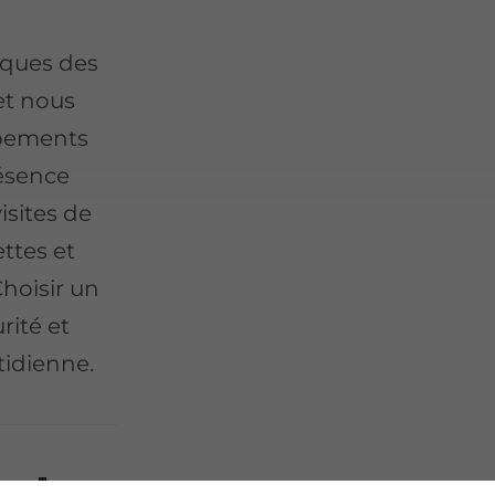
iques des
 et nous
ipements
résence
isites de
ettes et
Choisir un
urité et
otidienne.