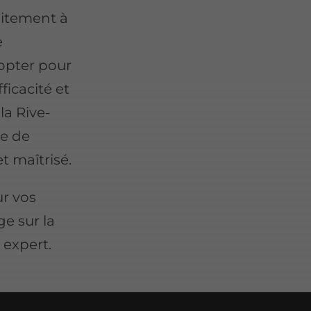
aitement à
e
 opter pour
ficacité et
la Rive-
te de
t maîtrisé.
ur vos
e sur la
 expert.