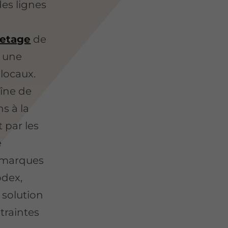
des lignes
e
uetage
de
e une
 locaux.
aîne de
ns à la
 par les
e
 marques
odex,
 solution
traintes