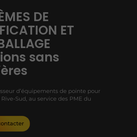
ÈMES DE
FICATION ET
BALLAGE
tions sans
ières
isseur d’équipements de pointe pour
 à Rive-Sud, au service des PME du
ontacter