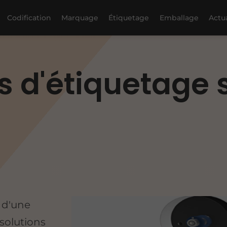
Codification
Marquage
Étiquetage
Emballage
Actua
 d'étiquetage s
t d'une
solutions