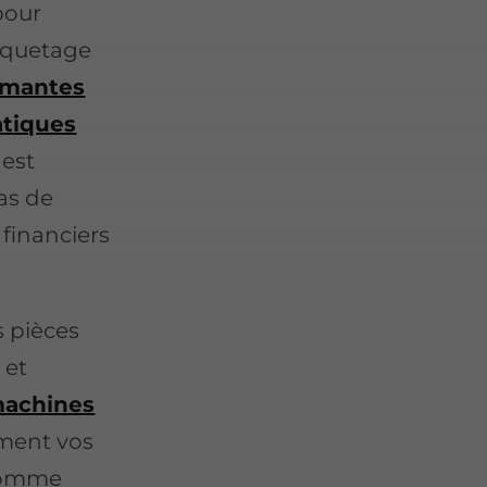
pour
tiquetage
imantes
atiques
 est
as de
 financiers
 pièces
 et
achines
ment vos
 comme