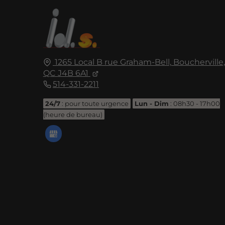
1265 Local B rue Graham-Bell,
Boucherville,
QC J4B 6A1
514-331-2211
24/7
: pour toute urgence
Lun - Dim
: 08h30 - 17h00
(heure de bureau)