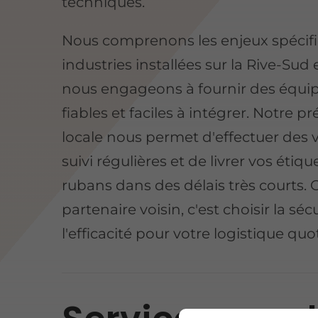
techniques.
Nous comprenons les enjeux spécif
industries installées sur la Rive-Sud
nous engageons à fournir des équ
fiables et faciles à intégrer. Notre p
locale nous permet d'effectuer des v
suivi régulières et de livrer vos étiqu
rubans dans des délais très courts. 
partenaire voisin, c'est choisir la séc
l'efficacité pour votre logistique qu