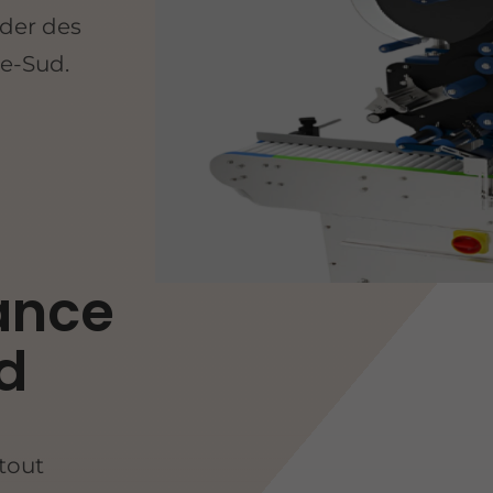
ader des
ve-Sud.
iance
d
tout