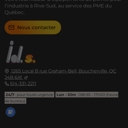
l’industrie à Rive-Sud, au service des PME du
Québec.
Nous contacter
1265 Local B rue Graham-Bell,
Boucherville,
QC
J4B 6A1
514-331-2211
24/7
: pour toute urgence
Lun - Dim
: 08h30 - 17h00 (heure
de bureau)